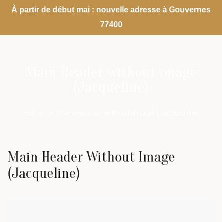
À partir de début mai : nouvelle adresse à Gouvernes
77400
Main Header without image
(Jacqueline)
Home
>
Main Header without image (Jacqueline)
Main Header Without Image
(Jacqueline)